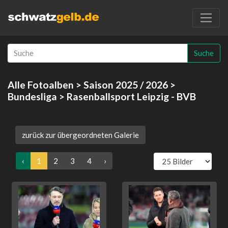
Suche
Alle Fotoalben
>
Saison 2025 / 2026
>
Bundesliga
> Rasenballsport Leipzig - BVB
zurück zur übergeordneten Galerie
‹
1
2
3
4
›