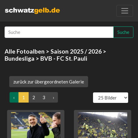
Suche
Alle Fotoalben
>
Saison 2025 / 2026
>
Bundesliga
> BVB - FC St. Pauli
zurück zur übergeordneten Galerie
‹
1
2
3
›