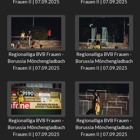
Frauen II | 07.09.2025
Frauen II | 07.09.2025
Regionalliga BVB Frauen -
Regionalliga BVB Frauen -
Borussia Mönchengladbach
Borussia Mönchengladbach
Frauen II | 07.09.2025
Frauen II | 07.09.2025
Regionalliga BVB Frauen -
Regionalliga BVB Frauen -
Borussia Mönchengladbach
Borussia Mönchengladbach
Frauen II | 07.09.2025
Frauen II | 07.09.2025