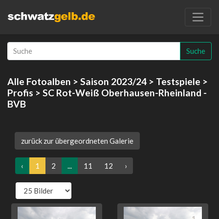
Suche
Alle Fotoalben
>
Saison 2023/24
>
Testspiele
>
Profis
> SC Rot-Weiß Oberhausen-Rheinland -
BVB
zurück zur übergeordneten Galerie
‹
1
2
...
11
12
›