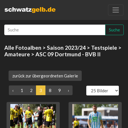
Suche
Alle Fotoalben
>
Saison 2023/24
>
Testspiele
>
Amateure
> ASC 09 Dortmund - BVB II
zurück zur übergeordneten Galerie
‹
1
2
3
8
9
›