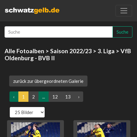
Suche
Alle Fotoalben
>
Saison 2022/23
>
3. Liga
> VfB
Oldenburg - BVB II
zurück zur übergeordneten Galerie
‹
1
2
...
12
13
›