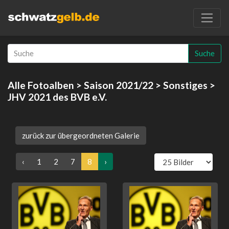
Suche
Alle Fotoalben
>
Saison 2021/22
>
Sonstiges
>
JHV 2021 des BVB e.V.
zurück zur übergeordneten Galerie
‹
1
2
7
8
›