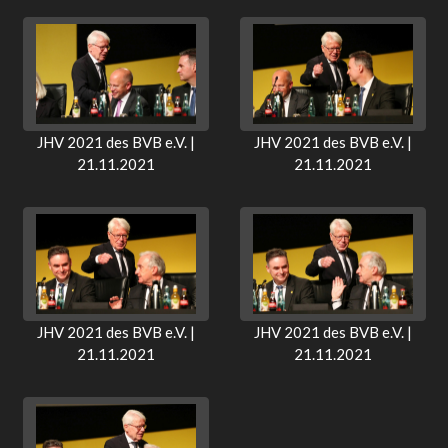
JHV 2021 des BVB e.V. |
JHV 2021 des BVB e.V. |
21.11.2021
21.11.2021
JHV 2021 des BVB e.V. |
JHV 2021 des BVB e.V. |
21.11.2021
21.11.2021