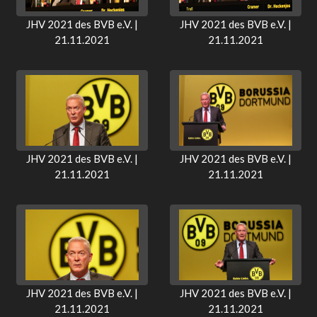
JHV 2021 des BVB e.V. |
JHV 2021 des BVB e.V. |
21.11.2021
21.11.2021
JHV 2021 des BVB e.V. |
JHV 2021 des BVB e.V. |
21.11.2021
21.11.2021
JHV 2021 des BVB e.V. |
JHV 2021 des BVB e.V. |
21.11.2021
21.11.2021