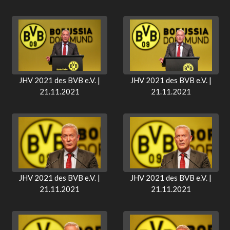
JHV 2021 des BVB e.V. |
JHV 2021 des BVB e.V. |
21.11.2021
21.11.2021
JHV 2021 des BVB e.V. |
JHV 2021 des BVB e.V. |
21.11.2021
21.11.2021