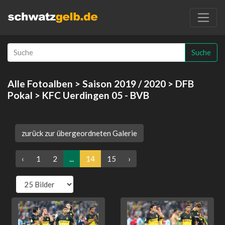
Suche
Alle Fotoalben
>
Saison 2019 / 2020
>
DFB
Pokal
> KFC Uerdingen 05 - BVB
zurück zur übergeordneten Galerie
‹
1
2
...
14
15
›