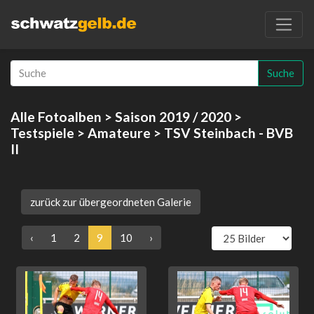
Suche
Alle Fotoalben
>
Saison 2019 / 2020
>
Testspiele
>
Amateure
> TSV Steinbach - BVB
II
zurück zur übergeordneten Galerie
‹
1
2
9
10
›