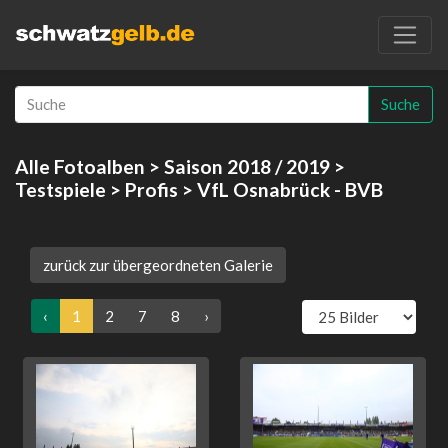
Suche
Alle Fotoalben
>
Saison 2018 / 2019
>
Testspiele
>
Profis
> VfL Osnabrück - BVB
zurück zur übergeordneten Galerie
‹
1
2
7
8
›