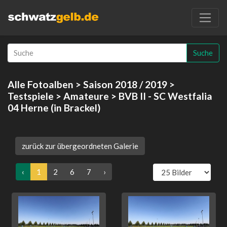
Suche
Alle Fotoalben
>
Saison 2018 / 2019
>
Testspiele
>
Amateure
> BVB II - SC Westfalia
04 Herne (in Brackel)
zurück zur übergeordneten Galerie
‹
1
2
6
7
›