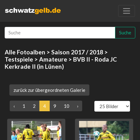
Suche
Alle Fotoalben
>
Saison 2017 / 2018
>
Testspiele
>
Amateure
> BVB II - Roda JC
Kerkrade II (in Lünen)
zurück zur übergeordneten Galerie
‹
1
2
4
9
10
›