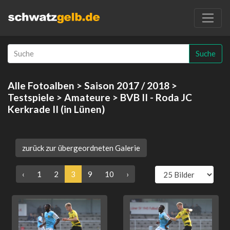
Suche
Alle Fotoalben
>
Saison 2017 / 2018
>
Testspiele
>
Amateure
> BVB II - Roda JC
Kerkrade II (in Lünen)
zurück zur übergeordneten Galerie
‹
1
2
3
9
10
›