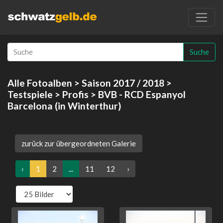
Suche
Alle Fotoalben
>
Saison 2017 / 2018
>
Testspiele
>
Profis
> BVB - RCD Espanyol
Barcelona (in Winterthur)
zurück zur übergeordneten Galerie
‹
1
2
...
11
12
›