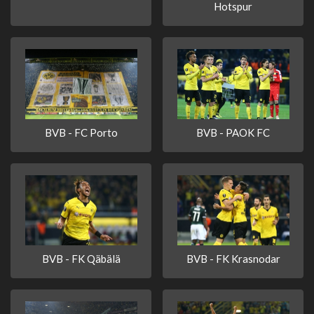
Hotspur
BVB - FC Porto
BVB - PAOK FC
BVB - FK Qäbälä
BVB - FK Krasnodar