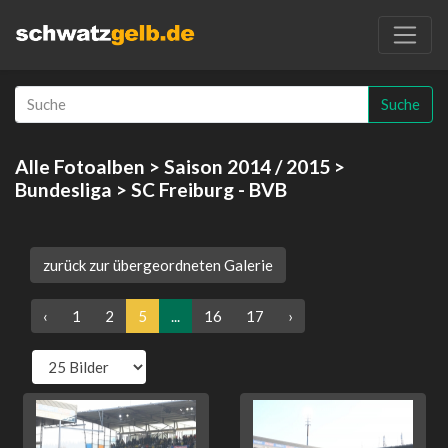
Suche
Alle Fotoalben
>
Saison 2014 / 2015
>
Bundesliga
> SC Freiburg - BVB
zurück zur übergeordneten Galerie
‹
1
2
5
...
16
17
›