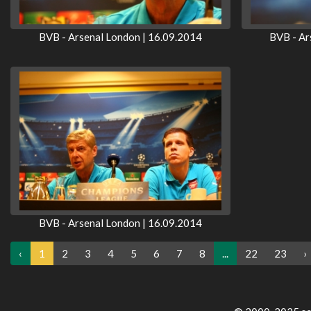
BVB - Arsenal London | 16.09.2014
BVB - Ar
BVB - Arsenal London | 16.09.2014
‹
1
2
3
4
5
6
7
8
...
22
23
›