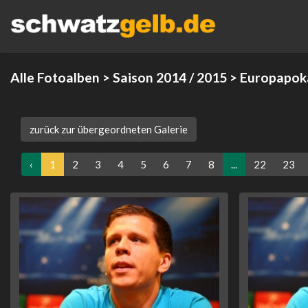
Alle Fotoalben
>
Saison 2014 / 2015
>
Europapok
zurück zur übergeordneten Galerie
‹
1
2
3
4
5
6
7
8
...
22
23