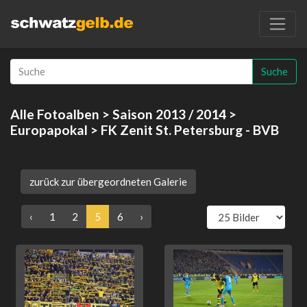
Suche
Alle Fotoalben
>
Saison 2013 / 2014
>
Europapokal
> FK Zenit St. Petersburg - BVB
zurück zur übergeordneten Galerie
‹
1
2
5
6
›