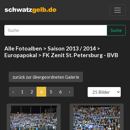
Suche
Alle Fotoalben
>
Saison 2013 / 2014
>
Europapokal
> FK Zenit St. Petersburg - BVB
zurück zur übergeordneten Galerie
‹
1
2
4
5
6
›